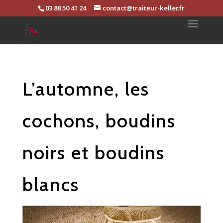
03 88 50 41 24
contact@traiteur-keller.fr
L’automne, les
cochons, boudins
noirs et boudins
blancs