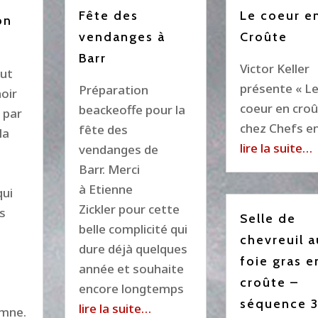
Fête des
Le coeur e
on
vendanges à
Croûte
Barr
Victor Keller
eut
présente « L
Préparation
noir
coeur en croû
beackeoffe pour la
 par
chez Chefs en
fête des
la
lire la suite…
vendanges de
Barr. Merci
à Etienne
qui
Zickler pour cette
es
Selle de
belle complicité qui
chevreuil a
dure déjà quelques
foie gras e
année et souhaite
croûte –
encore longtemps
séquence 
lire la suite…
omne.