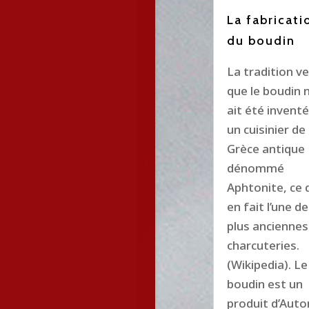
La fabricati
du boudin
La tradition v
que le boudin 
ait été inventé
un cuisinier de 
Grèce antique
dénommé
Aphtonite, ce 
en fait l’une d
plus anciennes
charcuteries.
(Wikipedia). Le
boudin est un
produit d’Aut