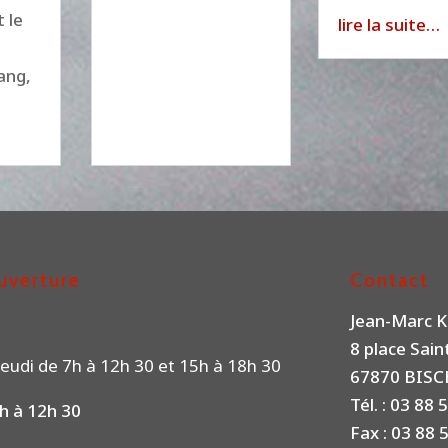
 le
lire la suite…
ang,
uverture
Contact
Jean-Marc K
8 place Sai
eudi de 7h à 12h 30 et 15h à 18h 30
67870 BIS
Tél. : 03 88 
h à 12h 30
Fax : 03 88 