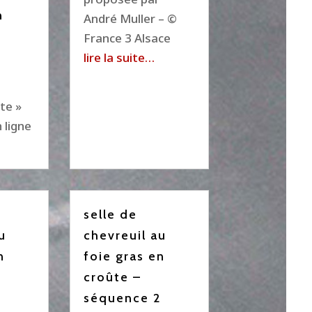
n
André Muller – ©
France 3 Alsace
lire la suite…
e
te »
 ligne
selle de
u
chevreuil au
n
foie gras en
croûte –
3
séquence 2