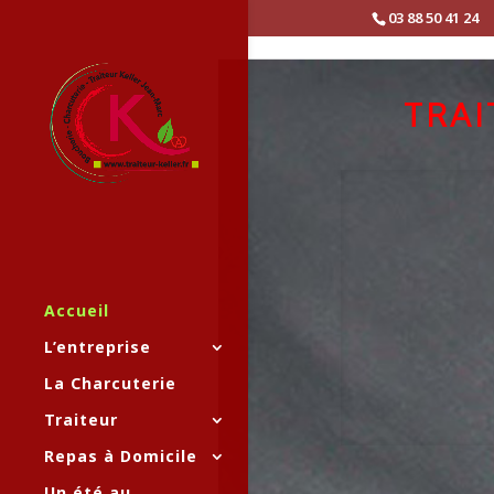
03 88 50 41 24
TRAI
Accueil
L’entreprise
La Charcuterie
Traiteur
Repas à Domicile
Un été au