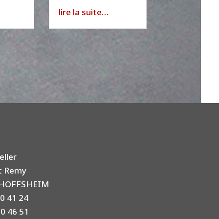
lire la suite…
eller
nt Remy
CHOFFSHEIM
50 41 24
50 46 51