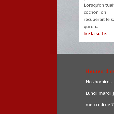
Lorsqu’on tuait
cochon, on
récupérait le s
qui en…
lire la suite…
Heures d’o
Nos horaires
Lundi mardi j
mercredi de 7