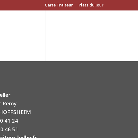
Carte Traiteur
Plats du Jour
eller
nt Remy
CHOFFSHEIM
50 41 24
50 46 51
iteur-keller.fr