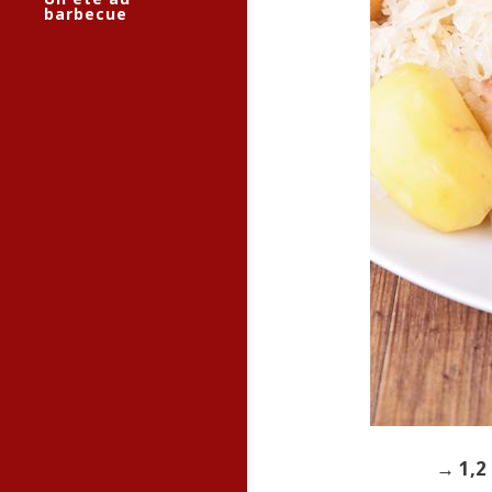
barbecue
→ 1,2