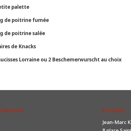
tite palette
g de poitrine fumée
g de poitrine salée
aires de Knacks
aucisses Lorraine ou 2 Beschemerwurscht au choix
uverture
Contact
Jean-Marc K
8 place Sai