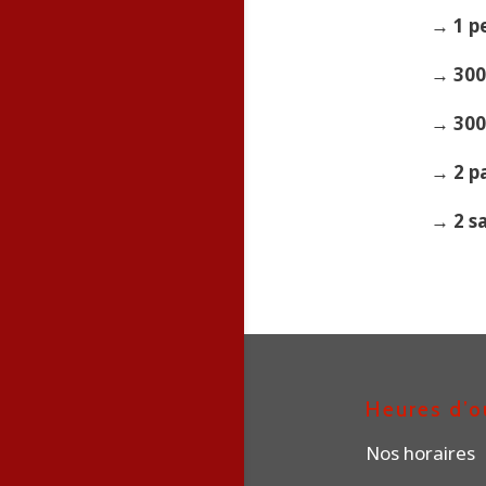
→ 1 pe
→ 300
→ 300
→ 2 p
→ 2 s
Heures d’o
Nos horaires