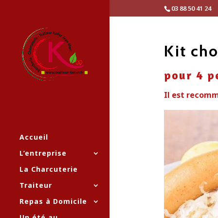
03 88 50 41 24
Kit ch
pour 4 p
Il est recom
Accueil
L’entreprise
La Charcuterie
Traiteur
Repas à Domicile
Un été au