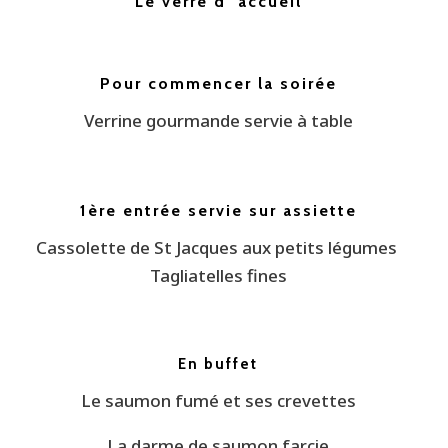
Le verre d ‘accueil
Pour commencer la soirée
Verrine gourmande servie à table
1ère entrée servie sur assiette
Cassolette de St Jacques aux petits légumes
Tagliatelles fines
En buffet
Le saumon fumé et ses crevettes
La darme de saumon farcie