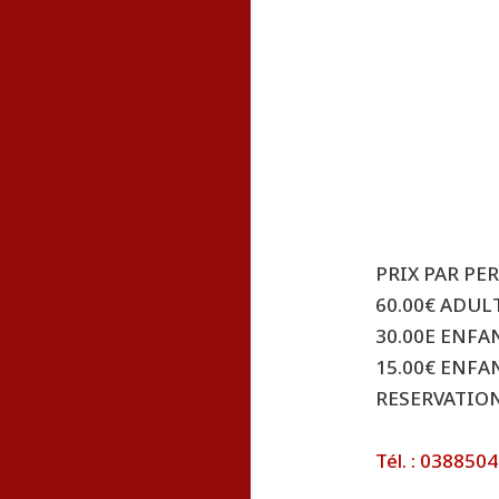
PRIX PAR P
60.00€ ADULT
30.00E ENFA
15.00€ ENFAN
RESERVATIO
Tél. : 038850