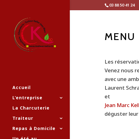
03 88 50 41 24
MENU 
Les réservat
Venez nous re
avec une ambi
Laurent Schr
Accueil
et
L’entreprise
Jean Marc Kel
La Charcuterie
déguster leur 
Traiteur
Repas à Domicile
Un été au