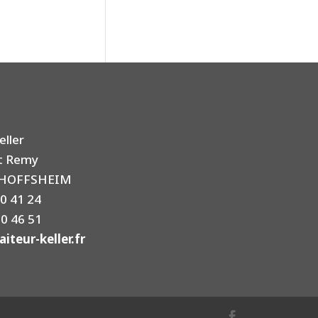
eller
nt Remy
CHOFFSHEIM
50 41 24
50 46 51
iteur-keller.fr