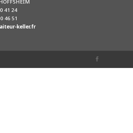
CHOFFSHEIM
50 41 24
50 46 51
iteur-keller.fr