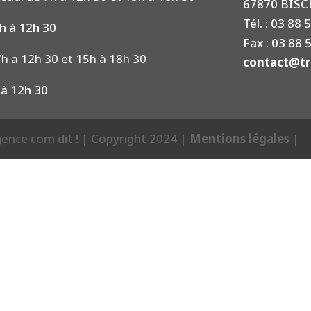
67870 BIS
Tél. : 03 88 
h à 12h 30
Fax : 03 88 
h a 12h 30 et 15h à 18h 30
contact@tra
 à 12h 30
agence com dit ! | Copyright 2024 |
Mentions légales
|