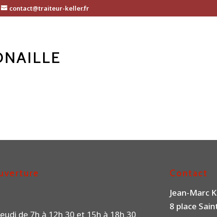
contact@traiteur-keller.fr
NAILLE
uverture
Contact
Jean-Marc K
8 place Sai
eudi de 7h à 12h 30 et 15h à 18h 30